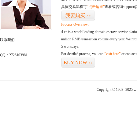
具体交易流程可
“点击这里”
查看或咨询support@
我要购买
>>
Process Overview:
4.cn is a world leading domain escrow service plat
million RMB transaction volume every year. We promi
联系我们
5 workdays.
For detailed process, you can
“visit here”
or contact
QQ：2726103981
BUY NOW
>>
Copyright © 1998 -2025 ww