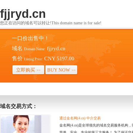
fjjryd.cn
您正在访问的域名可以转让!This domain name is for sale!
一口价出售中！
域名
fjjryd.cn
Domain Name:
售价
CNY 5197.00
Listing Price:
立即购买
BUY NOW
>>
>>
域名交易方式：
通过金名网(4.cn) 中介交易
金名网(4.cn)是全球领先的域名交易服务机
简单、安全、专业的第三方服务！ 为了保证交